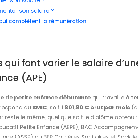
er son salaire ?
nter son salaire ?
qui complètent la rémunération
s qui font varier le salaire d’un
ance (APE)
ire de petite enfance débutante
qui travaille à
te
rrespond au
SMIC
, soit
1 801,80 € brut par mois
(a
 reste le même, quel que soit le diplôme obtenu 
catif Petite Enfance (AEPE), BAC Accompagneme
sonne (ASSP) ou BEP Carrières Sanitaires et Sociale