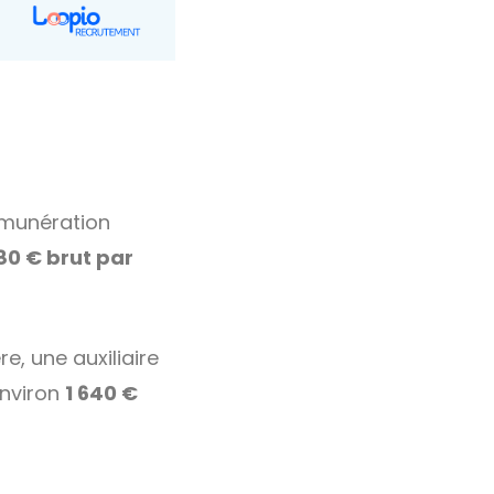
émunération
,80 € brut par
e, une auxiliaire
environ
1 640 €