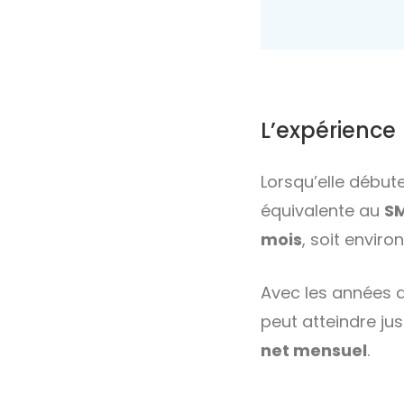
L’expérience
Lorsqu’elle début
équivalente au
S
mois
, soit enviro
Avec les années d’
peut atteindre ju
net mensuel
.