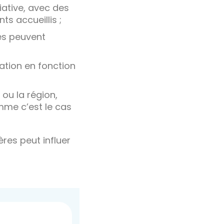
iative, avec des
ts accueillis ;
es peuvent
ration en fonction
e ou la région,
mme c’est le cas
res peut influer