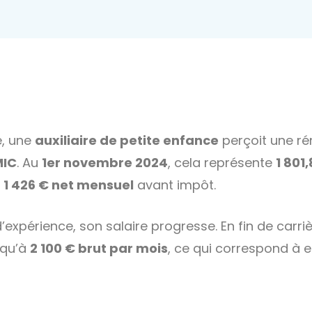
e, une
auxiliaire de petite enfance
perçoit une r
MIC
. Au
1er novembre 2024
, cela représente
1 801
n
1 426 € net mensuel
avant impôt.
expérience, son salaire progresse. En fin de carrièr
squ’à
2 100 € brut par mois
, ce qui correspond à 