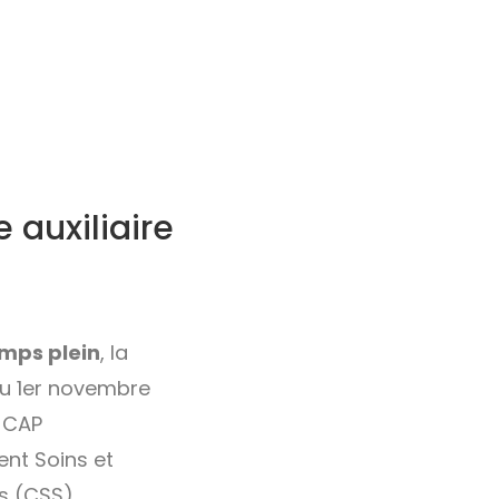
e auxiliaire
mps plein
, la
u 1er novembre
: CAP
nt Soins et
s (CSS).