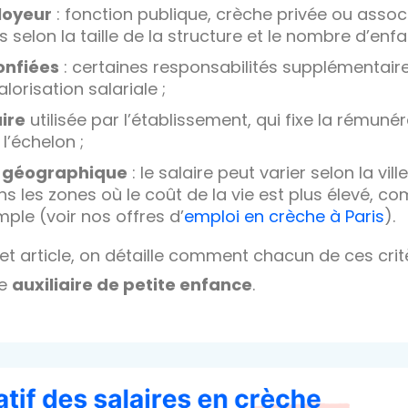
loyeur
: fonction publique, crèche privée ou assoc
 selon la taille de la structure et le nombre d’enfan
onfiées
: certaines responsabilités supplémentair
alorisation salariale ;
aire
utilisée par l’établissement, qui fixe la rémuné
l’échelon ;
on géographique
: le salaire peut varier selon la vill
les zones où le coût de la vie est plus élevé, co
mple (voir nos offres d’
emploi en crèche à Paris
).
et article, on détaille comment chacun de ces critè
ne
auxiliaire de petite enfance
.