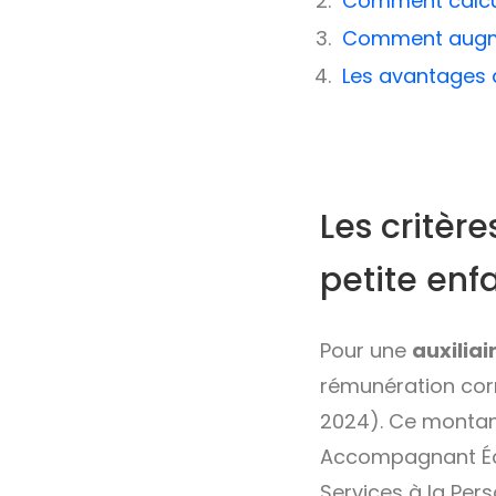
Comment calcul
Comment augme
Les avantages 
Les critère
petite enf
Pour une
auxilia
rémunération co
2024). Ce montant
Accompagnant Édu
Services à la Per