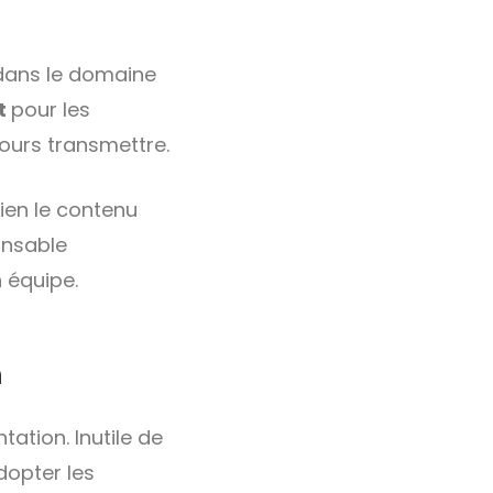
 dans le domaine
t
pour les
jours transmettre.
bien le contenu
nsable
 équipe.
n
ation. Inutile de
dopter les