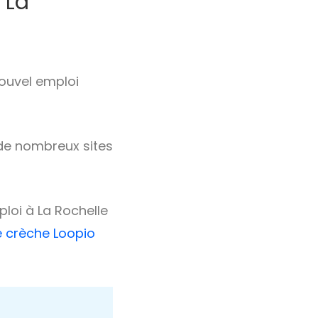
 La
nouvel emploi
, de nombreux sites
loi à La Rochelle
e crèche Loopio