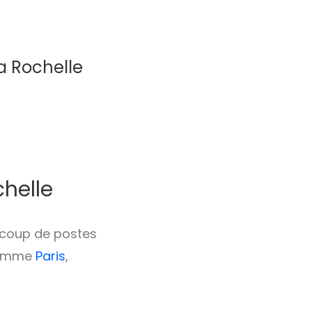
La Rochelle
helle
aucoup de postes
 comme
Paris
,