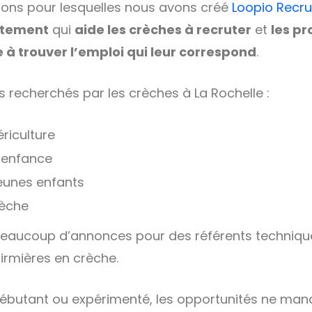
sons pour lesquelles nous avons créé
Loopio Recr
utement
qui
aide les crèches à recruter
et
les pr
e à trouver l’emploi qui leur correspond
.
us recherchés par les crèches à La Rochelle :
ériculture
e enfance
eunes enfants
rèche
 beaucoup d’annonces pour des référents techniqu
firmières en crèche.
ébutant ou expérimenté, les opportunités ne man