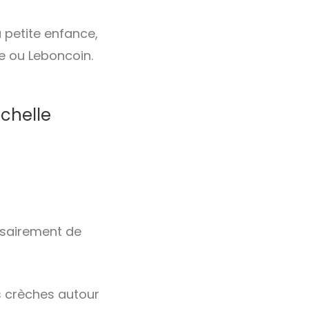
a petite enfance,
le ou Leboncoin.
ochelle
ssairement de
s crèches autour