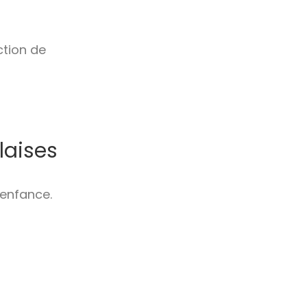
ction de
laises
e enfance.