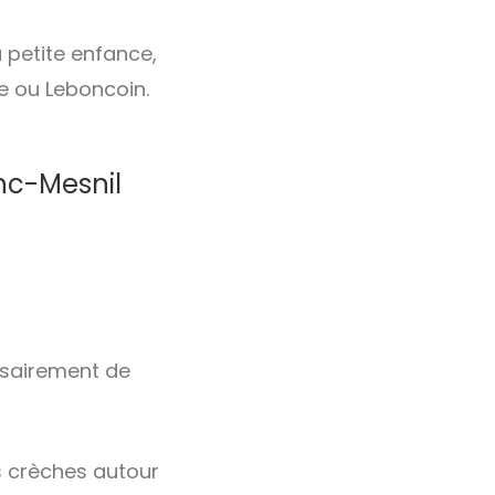
a petite enfance,
le ou Leboncoin.
nc-Mesnil
ssairement de
s crèches autour