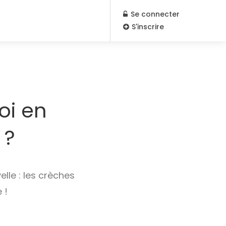
Se connecter
S'inscrire
oi en
 ?
lle : les crèches
 !