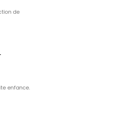
ction de
-
ite enfance.