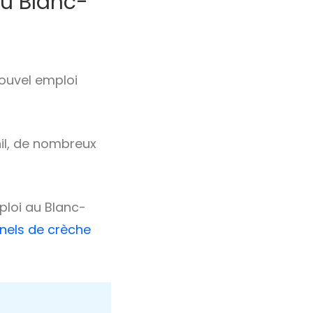
au Blanc-
nouvel emploi
nil, de nombreux
ploi au Blanc-
nnels de crèche