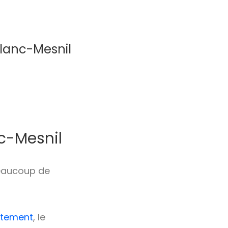
Blanc-Mesnil
c-Mesnil
beaucoup de
utement
, le