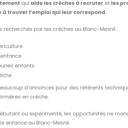
utement
qui
aide les crèches à recruter
et
les pr
e à trouver l’emploi qui leur correspond
.
us recherchés par les crèches au Blanc-Mesnil :
ériculture
e enfance
eunes enfants
rèche
 beaucoup d’annonces pour des référents techniqu
firmières en crèche.
ébutant ou expérimenté, les opportunités ne man
ite enfance au Blanc-Mesnil.