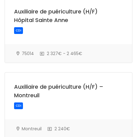
Auxiliaire de puériculture (H/F)
Hôpital Sainte Anne
CDI
75014
2 327€ - 2 465€
Auxiliaire de puériculture (H/F) –
Montreuil
CDI
Montreuil
2 240€