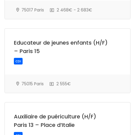
75017 Paris
2 468€ - 2 683€
Educateur de jeunes enfants (H/F)
– Paris 15
CDI
75015 Paris
2 555€
Auxiliaire de puériculture (H/F)
Paris 13 – Place d’Italie
CDI